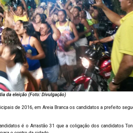
a da eleição (Foto: Divulgação)
nicipais de 2016, em Areia Branca os candidatos a prefeito se
ndidatos é o Arrastão 31 que a coligação dos candidatos Ton
para o centro da cidade.