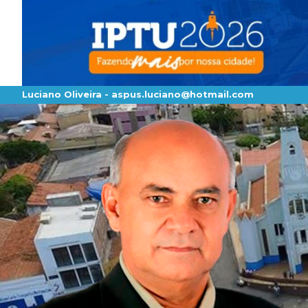
Luciano Oliveira -
aspus.luciano@hotmail.com