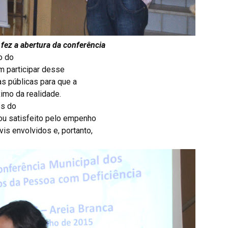
s fez a abertura da conferência
o do
m participar desse
as públicas para que a
imo da realidade.
es do
ou satisfeito pelo empenho
is envolvidos e, portanto,