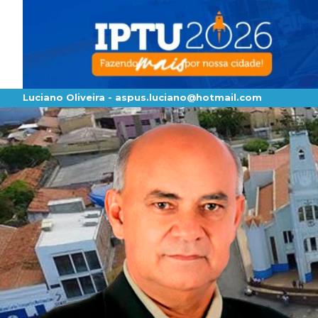
Luciano Oliveira -
aspus.luciano@hotmail.com