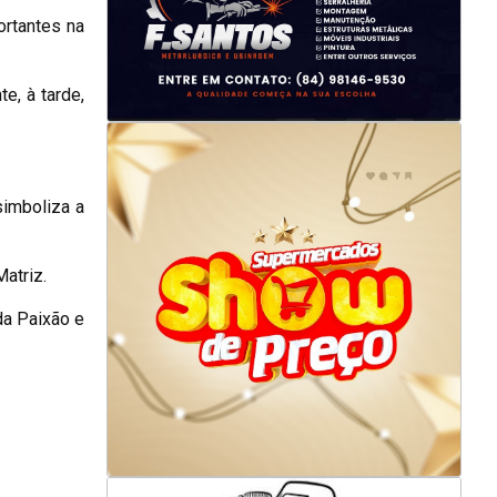
ortantes na
, à tarde,
simboliza a
atriz.
da Paixão e