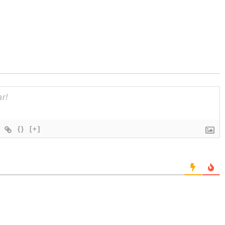
{}
[+]