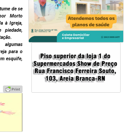
stume de se
hor Morto
a à Igreja,
 piedade,
tação.
algumas
reja para o
um esquife,