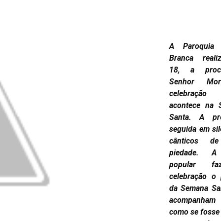
A Paroquia 
Branca reali
18, a proc
Senhor Mor
celebração 
acontece na S
Santa. A pr
seguida em si
cânticos 
piedade. A
popular f
celebração o 
da Semana Sa
acompanham 
como se fosse