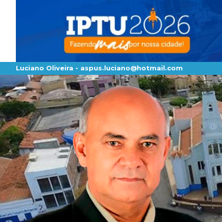
Luciano Oliveira -
aspus.luciano@hotmail.com