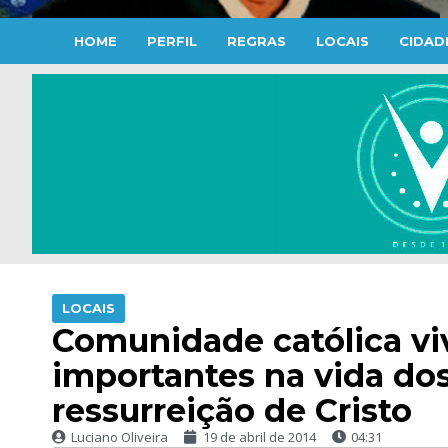
HOME
PERFIL
REGRAS
LOCAIS
CIDAD
LOCAIS
Comunidade católica v
importantes na vida dos 
ressurreição de Cristo
Luciano Oliveira
19 de abril de 2014
04:31