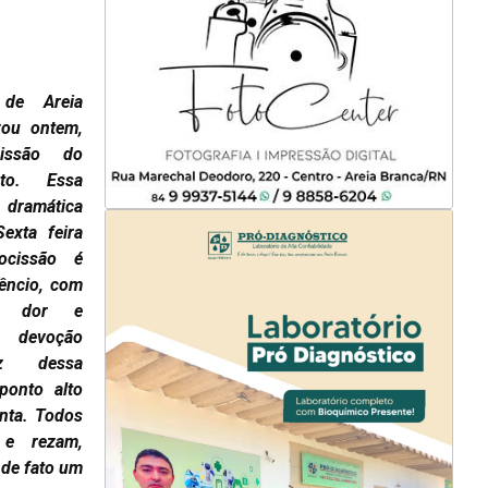
de Areia
zou ontem,
issão do
to. Essa
dramática
exta feira
ocissão é
lêncio, com
de dor e
 devoção
az dessa
ponto alto
nta. Todos
e rezam,
 de fato um