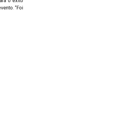
ara o êxito
vento. “Foi