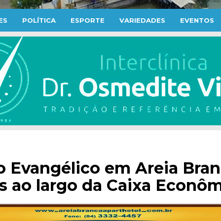
ES
POLÍTICA
ESPORTE
VARIEDADES
EVENTOS
 Evangélico em Areia Bra
as ao largo da Caixa Econô