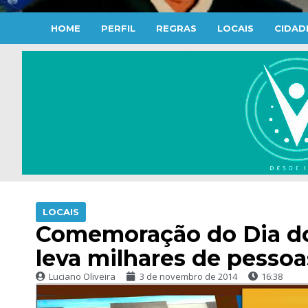
HOME
PERFIL
REGRAS
LOCAIS
CIDAD
LOCAIS
Comemoração do Dia do
leva milhares de pesso
Luciano Oliveira
3 de novembro de 2014
16:38