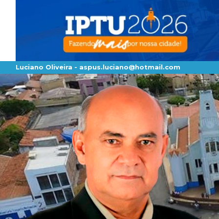
Luciano Oliveira -
aspus.luciano@hotmail.com