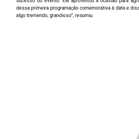
sucesso do evento. Ele aproveitou a ocasião para agr
dessa primeira programação comemorativa à data e disse
algo tremendo, grandioso”, resumiu.