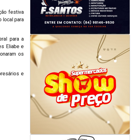
ção festiva
 local para
ral para a
es Eliabe e
ionaram os
presários e