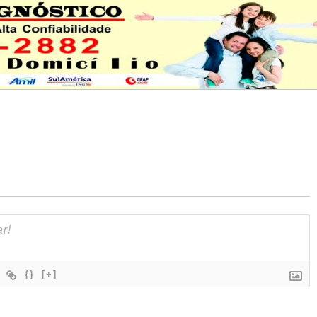
{}
[+]