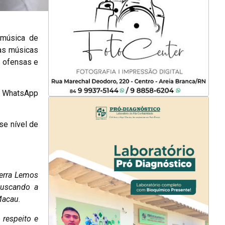
 música de
 às músicas
m ofensas e
o WhatsApp
se nível de
zerra Lemos
buscando a
Macau.
 respeito e