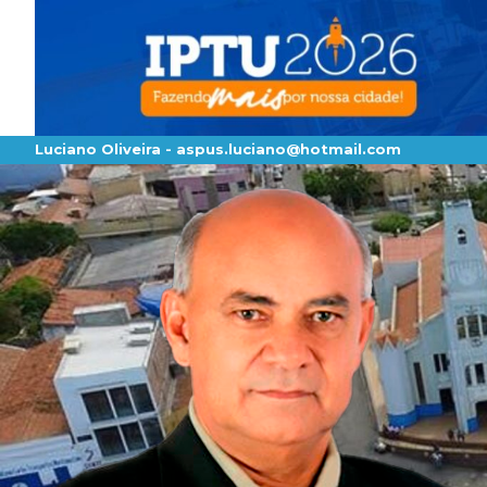
Luciano Oliveira -
aspus.luciano@hotmail.com