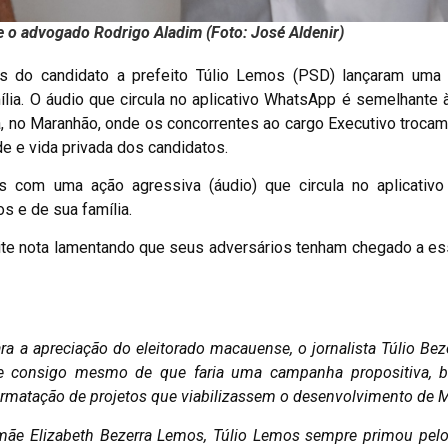
e o advogado Rodrigo Aladim (Foto: José Aldenir)
os do candidato a prefeito Túlio Lemos (PSD) lançaram uma
lia. O áudio que circula no aplicativo WhatsApp é semelhante
a, no Maranhão, onde os concorrentes ao cargo Executivo troca
e e vida privada dos candidatos.
 com uma ação agressiva (áudio) que circula no aplicativ
s e de sua família.
ite nota lamentando que seus adversários tenham chegado a es
 a apreciação do eleitorado macauense, o jornalista Túlio Be
 consigo mesmo de que faria uma campanha propositiva, 
formatação de projetos que viabilizassem o desenvolvimento de 
a mãe Elizabeth Bezerra Lemos, Túlio Lemos sempre primou pelo