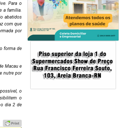
ive. Para o
 a família.
ão abatidos
faz com que
formada por
mo forma de
 de Macau e
e nutre por
ossível, o
ibilitem o
no dia 2 de