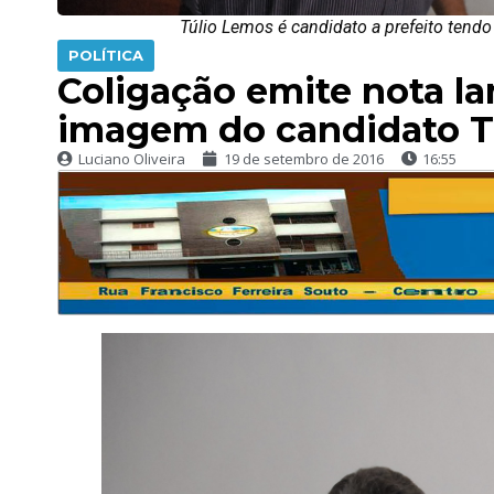
Túlio Lemos é candidato a prefeito tend
POLÍTICA
Coligação emite nota l
imagem do candidato Tú
Luciano Oliveira
19 de setembro de 2016
16:55