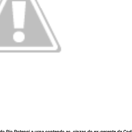
do Rio Potengi a urna contendo as cinzas do ex-gerente da Co