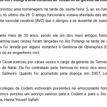
restou uma homenagem na tarde de sexta-feira, 5, ao ex-func
no último dia 29. O antigo funcionário estava afastado das at
e vascular cerebral (AVC) que o obrigou a se ausentar de suas
ante mais de 30 anos, sendo ele um dos mais antigos funci
família suas cinzas foram lançadas no Rio Potengi na tarde de s
as foi levada por alguns instantes à Gerência de Operações (
o do ex-engenheiro civil.
 César exerceu por várias vezes o cargo de gerente do Termina
de Natal. Ele foi contratado pela Termisa no início dos ano
l Salineiro. Quando foi acometido pela doença, em 2007, L
x-colegas da Codern estiveram presentes na emocionante h
Lemos prestou um serviço valioso para a Codern e para o Rio
ia, Hanna Yousef Safieh.