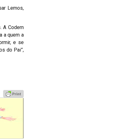
sar Lemos,
. A Codern
oa a quem a
rmir, e se
os do Pai”,