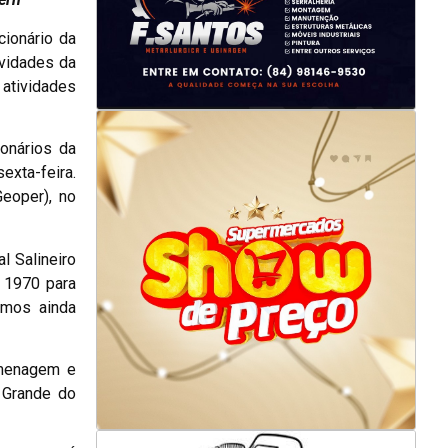
ionário da
ividades da
 atividades
onários da
exta-feira.
Geoper), no
l Salineiro
s 1970 para
emos ainda
omenagem e
 Grande do