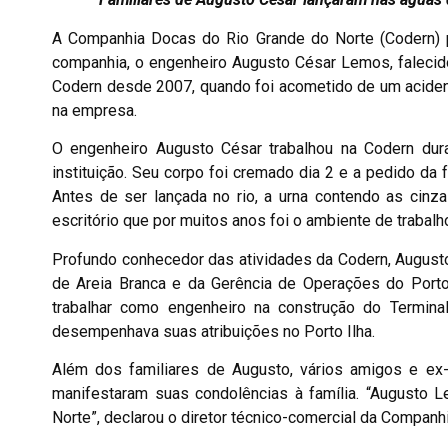
A Companhia Docas do Rio Grande do Norte (Codern) p
companhia, o engenheiro Augusto César Lemos, falecido 
Codern desde 2007, quando foi acometido de um acident
na empresa.
O engenheiro Augusto César trabalhou na Codern dur
instituição. Seu corpo foi cremado dia 2 e a pedido da 
Antes de ser lançada no rio, a urna contendo as cinz
escritório que por muitos anos foi o ambiente de trabalh
Profundo conhecedor das atividades da Codern, Augusto
de Areia Branca e da Gerência de Operações do Porto 
trabalhar como engenheiro na construção do Termina
desempenhava suas atribuições no Porto Ilha.
Além dos familiares de Augusto, vários amigos e e
manifestaram suas condolências à família. “Augusto 
Norte”, declarou o diretor técnico-comercial da Companh