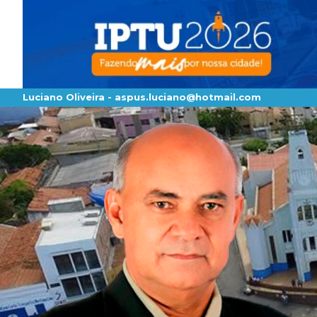
Luciano Oliveira -
aspus.luciano@hotmail.com