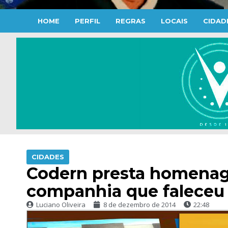
HOME
PERFIL
REGRAS
LOCAIS
CIDAD
CIDADES
Codern presta homenag
companhia que faleceu 
Luciano Oliveira
8 de dezembro de 2014
22:48