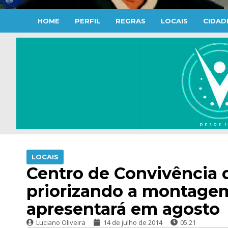
HOME
PERFIL
REGRAS
LOCAIS
CIDAD
LOCAIS
Centro de Convivência 
priorizando a montagem
apresentará em agosto
Luciano Oliveira
14 de julho de 2014
05:21