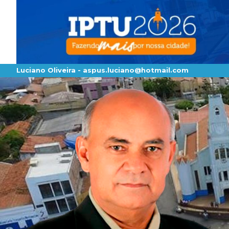
Luciano Oliveira -
aspus.luciano@hotmail.com