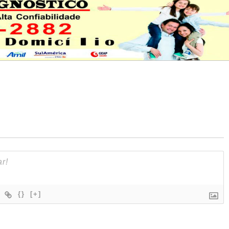
{}
[+]