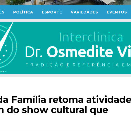
ES
POLÍTICA
ESPORTE
VARIEDADES
EVENTOS
da Família retoma atividad
 do show cultural que