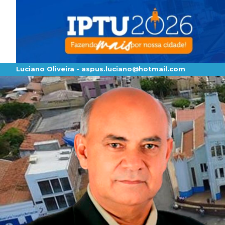
Luciano Oliveira -
aspus.luciano@hotmail.com