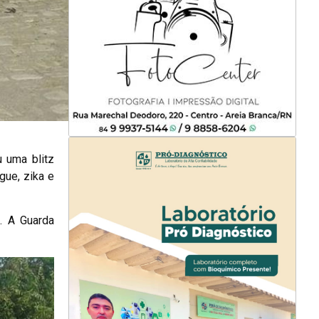
u uma blitz
gue, zika e
. A Guarda