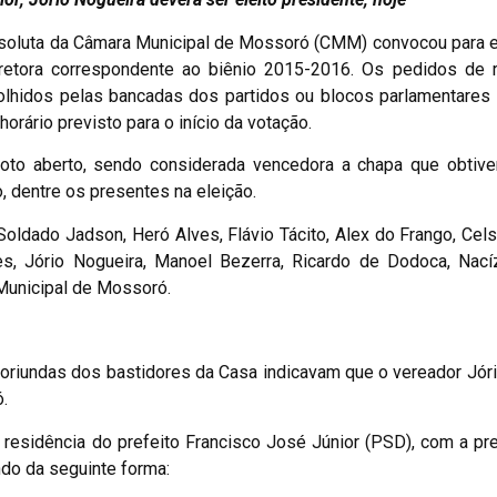
bsoluta da Câmara Municipal de Mossoró (CMM) convocou para e
iretora correspondente ao biênio 2015-2016. Os pedidos de r
scolhidos pelas bancadas dos partidos ou blocos parlamentare
orário previsto para o início da votação.
oto aberto, sendo considerada vencedora a chapa que obtiver
, dentre os presentes na eleição.
oldado Jadson, Heró Alves, Flávio Tácito, Alex do Frango, Cel
es, Jório Nogueira, Manoel Bezerra, Ricardo de Dodoca, Nací
Municipal de Mossoró.
s oriundas dos bastidores da Casa indicavam que o vereador Jór
.
na residência do prefeito Francisco José Júnior (PSD), com a p
ndo da seguinte forma: