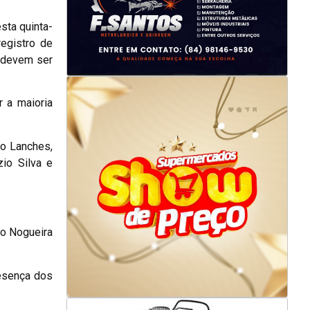
sta quinta-
egistro de
s devem ser
 a maioria
so Lanches,
zio Silva e
io Nogueira
resença dos