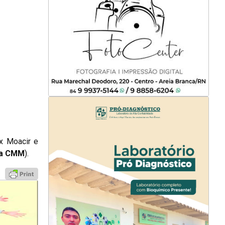
x Moacir e
da CMM
).