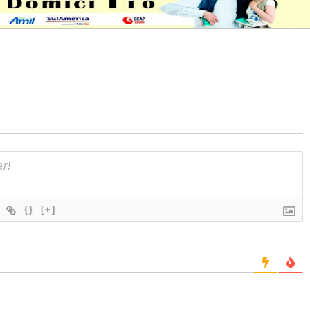
{}
[+]