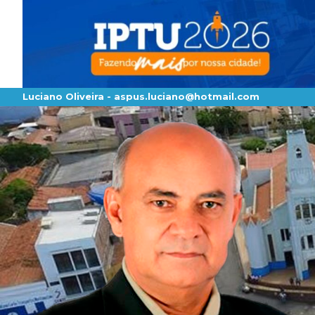
Luciano Oliveira -
aspus.luciano@hotmail.com