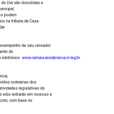
 do Dia são discutidas e
nicipal.
res podem
co na tribuna da Casa.
dar
desempenho de seu vereador.
ente do
ço eletrônico
www.camara.areiabranca.rn.leg.br
.
ncia,
niões ordinárias dos
tividades legislativas do
s edis entrarão em recesso e
gosto, com base no