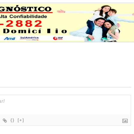
{}
[+]