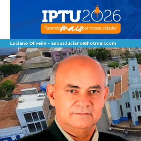
Luciano Oliveira -
aspus.luciano@hotmail.com