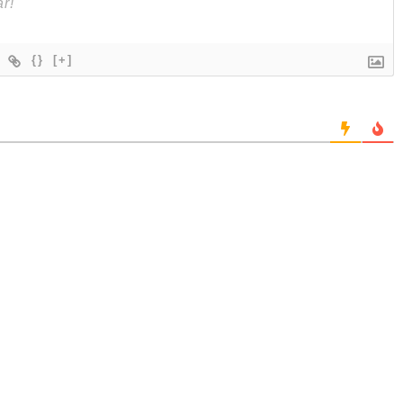
{}
[+]