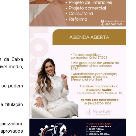
s da Caixa
ível médio,
es só podem
 titulação
ganizadora.
6 aprovados