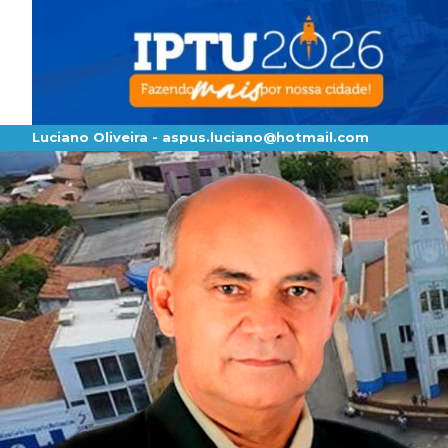
Luciano Oliveira -
aspus.luciano@hotmail.com