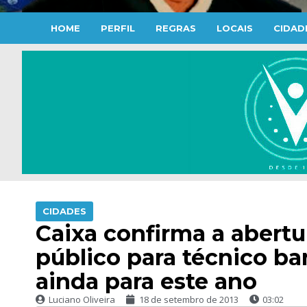
HOME
PERFIL
REGRAS
LOCAIS
CIDAD
CIDADES
Caixa confirma a abert
público para técnico ba
ainda para este ano
Luciano Oliveira
18 de setembro de 2013
03:02