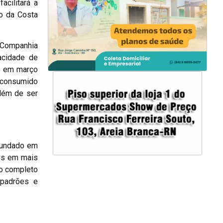
acilitará a
do da Costa
a Companhia
acidade de
do em março
 consumido
além de ser
 Fundado em
dos em mais
io completo
 padrões e