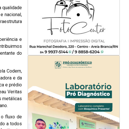
a qualidade
e nacional,
raestrutura
eriência e
ntribuirmos
sentante do
ela Codern,
tadora e da
ca e prédio
eau Veritas
s metálicas
ano.
 o fluxo de
ndo a todos