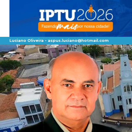
Luciano Oliveira -
aspus.luciano@hotmail.com