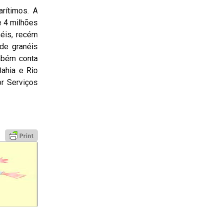
rítimos. A
e 4 milhões
éis, recém
de granéis
ambém conta
Bahia e Rio
or Serviços