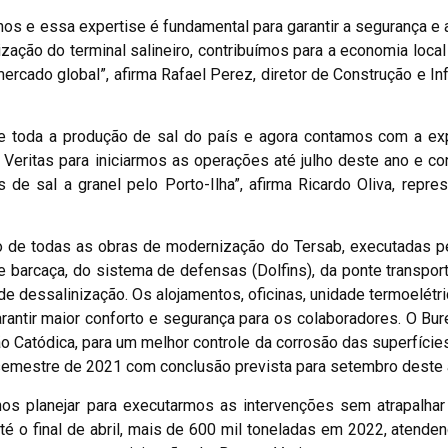
nos e essa expertise é fundamental para garantir a segurança e 
ção do terminal salineiro, contribuímos para a economia local 
ercado global”, afirma Rafael Perez, diretor de Construção e Inf
e toda a produção de sal do país e agora contamos com a exp
Veritas para iniciarmos as operações até julho deste ano e co
e sal a granel pelo Porto-Ilha”, afirma Ricardo Oliva, repre
to de todas as obras de modernização do Tersab, executadas p
e barcaça, do sistema de defensas (Dolfins), da ponte transpor
 de dessalinização. Os alojamentos, oficinas, unidade termoelétri
antir maior conforto e segurança para os colaboradores. O Bur
o Catódica, para um melhor controle da corrosão das superfície
 semestre de 2021 com conclusão prevista para setembro deste 
os planejar para executarmos as intervenções sem atrapalhar
é o final de abril, mais de 600 mil toneladas em 2022, atende