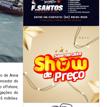
ro de Areia
vencedor do
o offshore,
igações do
5 milhões.