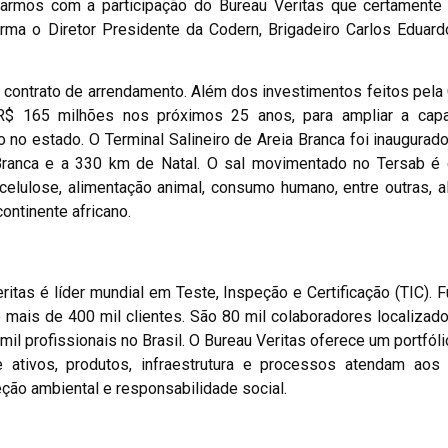
tarmos com a participação do Bureau Veritas que certamente f
firma o Diretor Presidente da Codern, Brigadeiro Carlos Eduar
contrato de arrendamento. Além dos investimentos feitos pel
e R$ 165 milhões nos próximos 25 anos, para ampliar a cap
no estado. O Terminal Salineiro de Areia Branca foi inaugura
 Branca e a 330 km de Natal. O sal movimentado no Tersab é
 celulose, alimentação animal, consumo humano, entre outras, 
ontinente africano.
ritas é líder mundial em Teste, Inspeção e Certificação (TIC).
 mais de 400 mil clientes. São 80 mil colaboradores localiza
mil profissionais no Brasil. O Bureau Veritas oferece um portfól
e ativos, produtos, infraestrutura e processos atendam aos
ção ambiental e responsabilidade social.