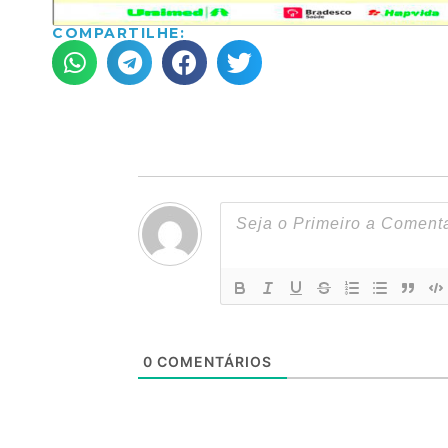
COMPARTILHE:
0
COMENTÁRIOS