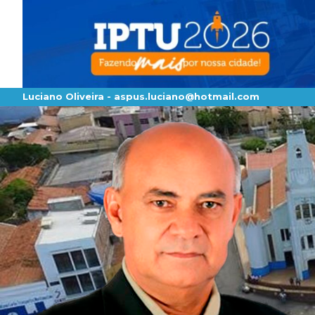
Luciano Oliveira -
aspus.luciano@hotmail.com