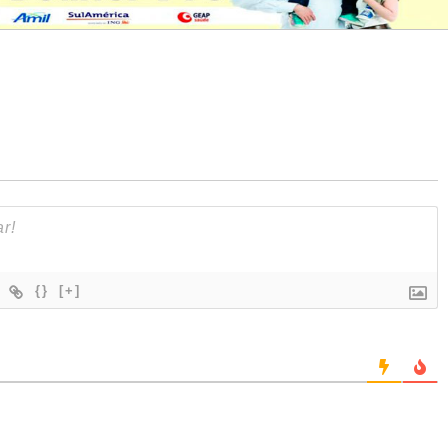
{}
[+]