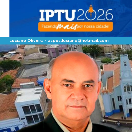
Luciano Oliveira -
aspus.luciano@hotmail.com