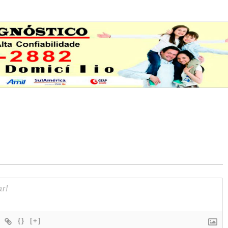
{}
[+]