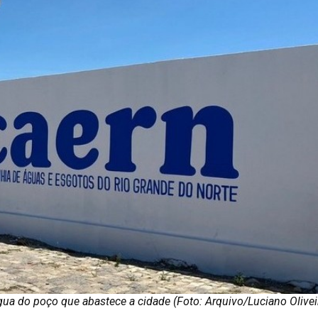
ua do poço que abastece a cidade (Foto: Arquivo/Luciano Olivei