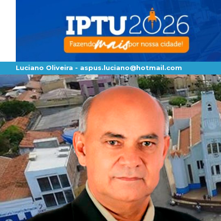
Luciano Oliveira -
aspus.luciano@hotmail.com