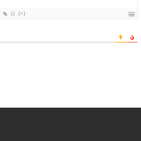
{}
[+]