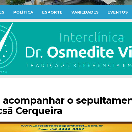
ES
POLÍTICA
ESPORTE
VARIEDADES
EVENTOS
a acompanhar o sepultamen
csã Cerqueira