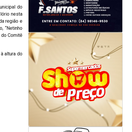
nicipal do
lório nesta
 da região e
, “Netinho
s do Comitê
à altura do