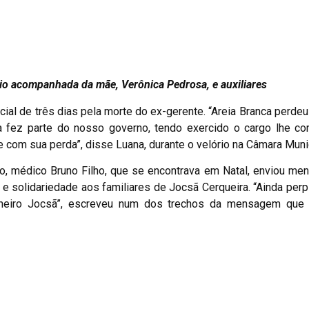
rio acompanhada da mãe, Verônica Pedrosa, e auxiliares
ficial de três dias pela morte do ex-gerente. “Areia Branca perde
a fez parte do nosso governo, tendo exercido o cargo lhe co
te com sua perda”, disse Luana, durante o velório na Câmara Muni
uno, médico Bruno Filho, que se encontrava em Natal, enviou m
 solidariedade aos familiares de Jocsã Cerqueira. “Ainda per
heiro Jocsã”, escreveu num dos trechos da mensagem que f