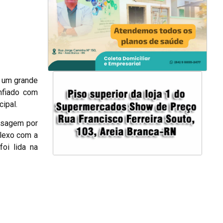
u um grande
nfiado com
cipal.
ensagem por
plexo com a
oi lida na