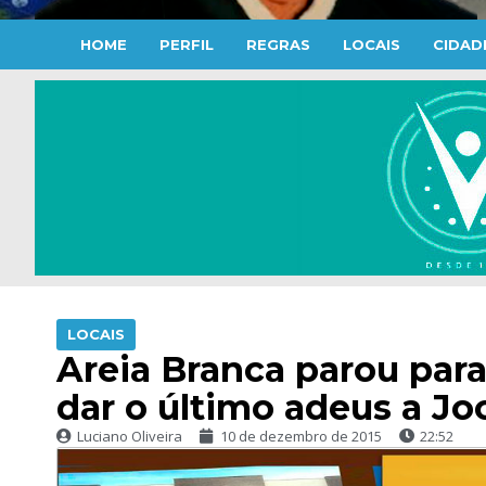
HOME
PERFIL
REGRAS
LOCAIS
CIDAD
LOCAIS
Areia Branca parou par
dar o último adeus a Jo
Luciano Oliveira
10 de dezembro de 2015
22:52