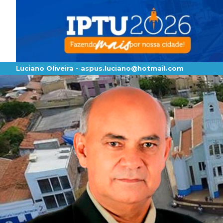
Luciano Oliveira -
aspus.luciano@hotmail.com