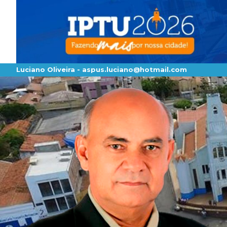
Luciano Oliveira -
aspus.luciano@hotmail.com