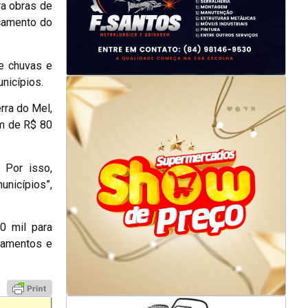
ra obras de
çamento do
e chuvas e
nicípios.
rra do Mel,
am de R$ 80
 Por isso,
nicípios”,
0 mil para
camentos e