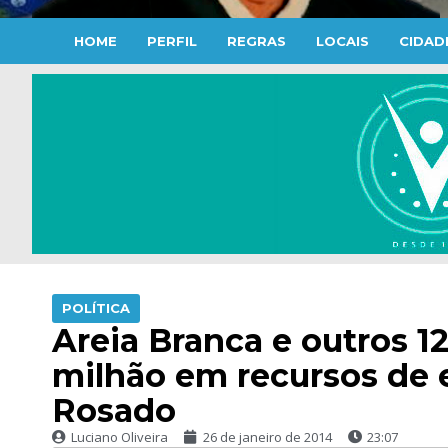
HOME
PERFIL
REGRAS
LOCAIS
CIDAD
POLÍTICA
Areia Branca e outros 1
milhão em recursos de 
Rosado
Luciano Oliveira
26 de janeiro de 2014
23:07