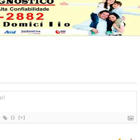
{}
[+]