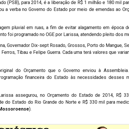
o (PSB), para 2014, é a liberação de R$ 1 milhão e 180 mil pa
urou a verba no Governo do Estado por meio de emendas ao Or
gem pluvial em ruas, a fim de evitar alagamento em época d
ento foi programado no OGE por Larissa, atendendo pleito dos mu
úna, Governador Dix-sept Rosado, Grossos, Porto do Mangue, Se
Ferros, Tibau e Felipe Guerra. Cada uma terá valores que vari
original do Orçamento que o Governo enviou à Assembleia.
gramação financeira do Estado às necessidades desses mu
 Larissa assegurou, no Orçamento do Estado de 2014, R$ 33
ade do Estado do Rio Grande do Norte e R$ 330 mil para medi
 Mossoroense
).