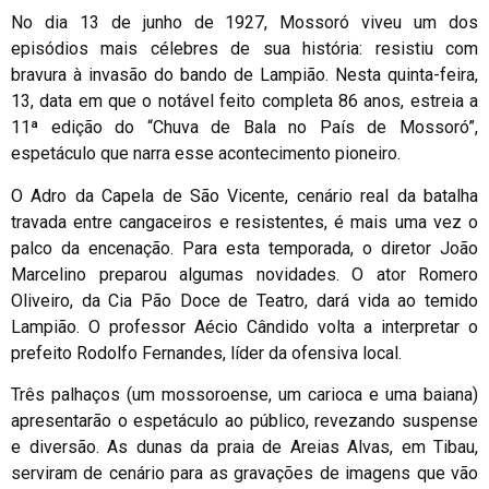
No dia 13 de junho de 1927, Mossoró viveu um dos
episódios mais célebres de sua história: resistiu com
bravura à invasão do bando de Lampião. Nesta quinta-feira,
13, data em que o notável feito completa 86 anos, estreia a
11ª edição do “Chuva de Bala no País de Mossoró”,
espetáculo que narra esse acontecimento pioneiro.
O Adro da Capela de São Vicente, cenário real da batalha
travada entre cangaceiros e resistentes, é mais uma vez o
palco da encenação. Para esta temporada, o diretor João
Marcelino preparou algumas novidades. O ator Romero
Oliveiro, da Cia Pão Doce de Teatro, dará vida ao temido
Lampião. O professor Aécio Cândido volta a interpretar o
prefeito Rodolfo Fernandes, líder da ofensiva local.
Três palhaços (um mossoroense, um carioca e uma baiana)
apresentarão o espetáculo ao público, revezando suspense
e diversão. As dunas da praia de Areias Alvas, em Tibau,
serviram de cenário para as gravações de imagens que vão