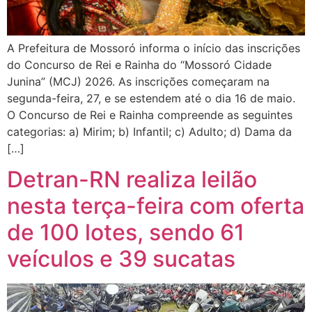
A Prefeitura de Mossoró informa o início das inscrições
do Concurso de Rei e Rainha do “Mossoró Cidade
Junina” (MCJ) 2026. As inscrições começaram na
segunda-feira, 27, e se estendem até o dia 16 de maio.
O Concurso de Rei e Rainha compreende as seguintes
categorias: a) Mirim; b) Infantil; c) Adulto; d) Dama da
[…]
Detran-RN realiza leilão
nesta terça-feira com oferta
de 100 lotes, sendo 61
veículos e 39 sucatas