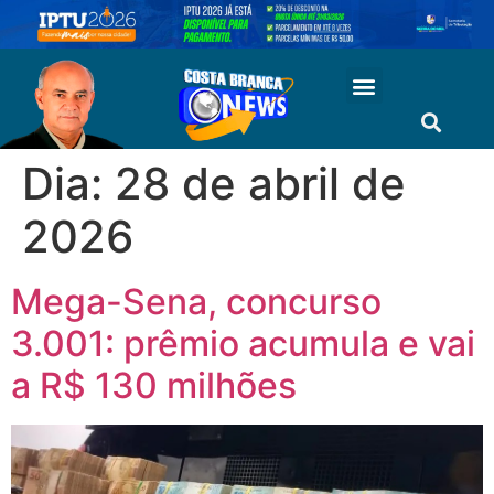
Dia:
28 de abril de
2026
Mega-Sena, concurso
3.001: prêmio acumula e vai
a R$ 130 milhões