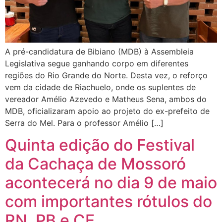
A pré-candidatura de Bibiano (MDB) à Assembleia
Legislativa segue ganhando corpo em diferentes
regiões do Rio Grande do Norte. Desta vez, o reforço
vem da cidade de Riachuelo, onde os suplentes de
vereador Amélio Azevedo e Matheus Sena, ambos do
MDB, oficializaram apoio ao projeto do ex-prefeito de
Serra do Mel. Para o professor Amélio […]
Quinta edição do Festival
da Cachaça de Mossoró
acontecerá no dia 9 de maio
com importantes rótulos do
RN, PB e CE