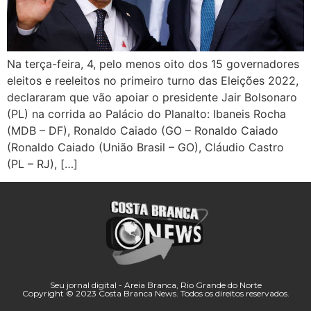
Na terça-feira, 4, pelo menos oito dos 15 governadores
eleitos e reeleitos no primeiro turno das Eleições 2022,
declararam que vão apoiar o presidente Jair Bolsonaro
(PL) na corrida ao Palácio do Planalto: Ibaneis Rocha
(MDB – DF), Ronaldo Caiado (GO – Ronaldo Caiado
(Ronaldo Caiado (União Brasil – GO), Cláudio Castro
(PL – RJ), […]
Seu jornal digital - Areia Branca, Rio Grande do Norte
Copyright © 2023 Costa Branca News. Todos os direitos reservados.