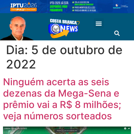
Dia:
5 de outubro de
2022
Ninguém acerta as seis
dezenas da Mega-Sena e
prêmio vai a R$ 8 milhões;
veja números sorteados