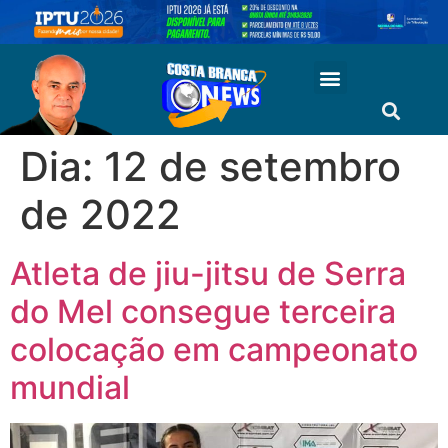
Dia:
12 de setembro
de 2022
Atleta de jiu-jitsu de Serra
do Mel consegue terceira
colocação em campeonato
mundial