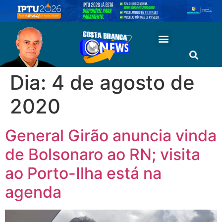
Dia:
4 de agosto de
2020
General Girão anuncia vinda
de Bolsonaro ao RN; visita
ao Porto-Ilha está na
agenda