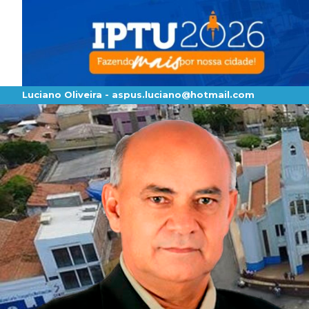
Luciano Oliveira -
aspus.luciano@hotmail.com