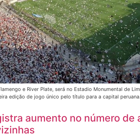
Flamengo e River Plate, será no Estadio Monumental de Lim
eira edição de jogo único pelo título para a capital peruana
gistra aumento no número de 
vizinhas