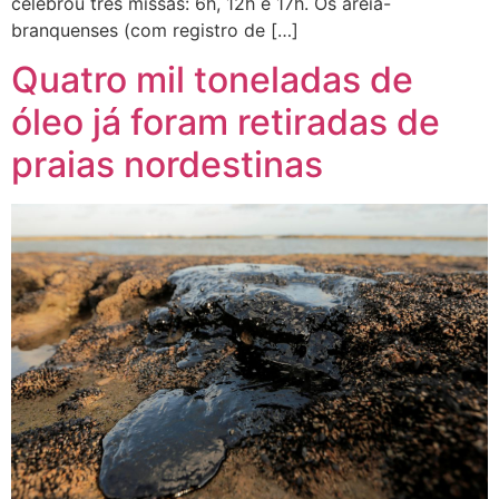
celebrou três missas: 6h, 12h e 17h. Os areia-
branquenses (com registro de […]
Quatro mil toneladas de
óleo já foram retiradas de
praias nordestinas