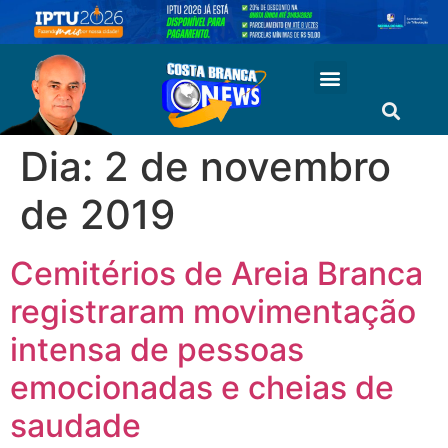
Dia:
2 de novembro
de 2019
Cemitérios de Areia Branca
registraram movimentação
intensa de pessoas
emocionadas e cheias de
saudade