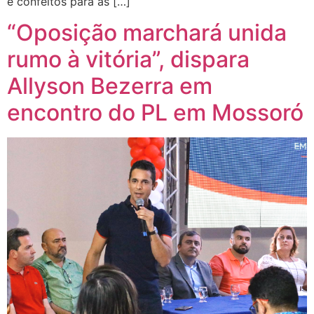
e confeitos para as […]
“Oposição marchará unida
rumo à vitória”, dispara
Allyson Bezerra em
encontro do PL em Mossoró