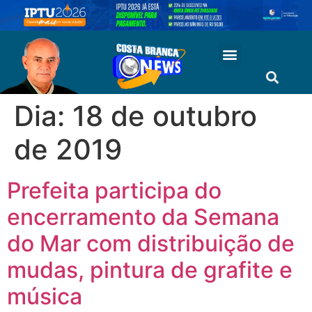
Dia:
18 de outubro
de 2019
Prefeita participa do
encerramento da Semana
do Mar com distribuição de
mudas, pintura de grafite e
música