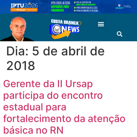
Dia:
5 de abril de
2018
Gerente da II Ursap
participa do encontro
estadual para
fortalecimento da atenção
básica no RN