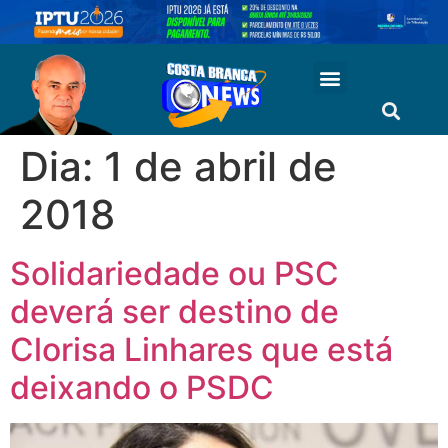
Dia:
1 de abril de
2018
Solidariedade ou PSC
deverá ser destino de
Clorisa Linhares que está
deixando o PSDC