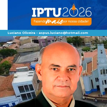
Luciano Oliveira -
aspus.luciano@hotmail.com