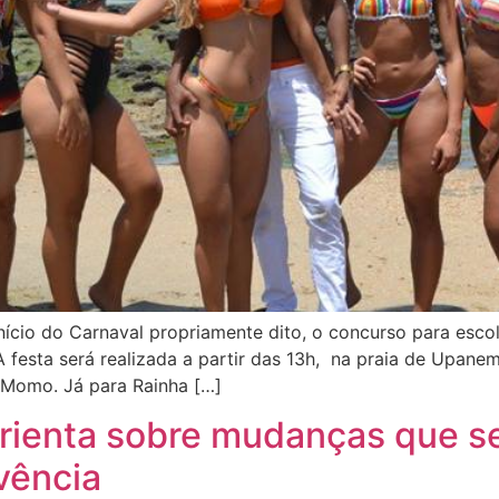
nício do Carnaval propriamente dito, o concurso para esc
 festa será realizada a partir das 13h, na praia de Upane
 Momo. Já para Rainha […]
orienta sobre mudanças que 
vência