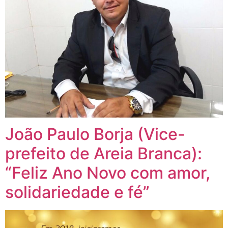
João Paulo Borja (Vice-
prefeito de Areia Branca):
“Feliz Ano Novo com amor,
solidariedade e fé”