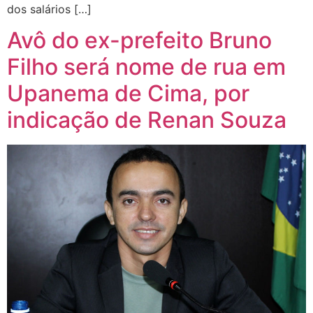
dos salários […]
Avô do ex-prefeito Bruno
Filho será nome de rua em
Upanema de Cima, por
indicação de Renan Souza