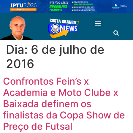
Dia:
6 de julho de
2016
Confrontos Fein’s x
Academia e Moto Clube x
Baixada definem os
finalistas da Copa Show de
Preço de Futsal