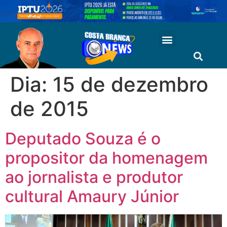
Dia:
15 de dezembro
de 2015
Deputado Souza é o
propositor da homenagem
ao jornalista e produtor
cultural Amaury Júnior