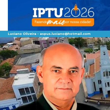
Luciano Oliveira -
aspus.luciano@hotmail.com