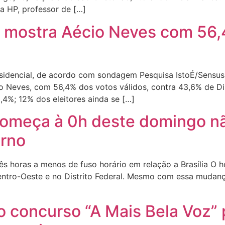
fa HP, professor de […]
 mostra Aécio Neves com 56,4
sidencial, de acordo com sondagem Pesquisa IstoÉ/Sensus 
io Neves, com 56,4% dos votos válidos, contra 43,6% de D
8,4%; 12% dos eleitores ainda se […]
começa à 0h deste domingo nã
urno
rês horas a menos de fuso horário em relação a Brasília O
Centro-Oeste e no Distrito Federal. Mesmo com essa mudan
 concurso “A Mais Bela Voz” p