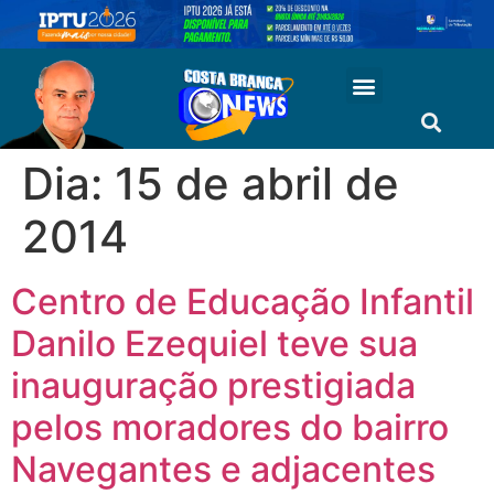
Dia:
15 de abril de
2014
Centro de Educação Infantil
Danilo Ezequiel teve sua
inauguração prestigiada
pelos moradores do bairro
Navegantes e adjacentes