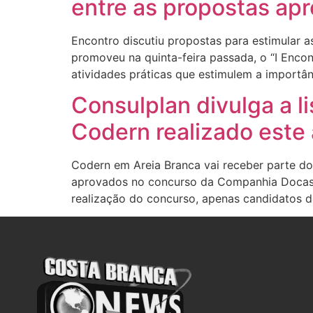
entre as propostas ap
Encontro discutiu propostas para estimular as
promoveu na quinta-feira passada, o “I Encon
atividades práticas que estimulem a importân
Consulplan divulga a l
Codern realizado este
Codern em Areia Branca vai receber parte dos
aprovados no concurso da Companhia Docas do
realização do concurso, apenas candidatos d