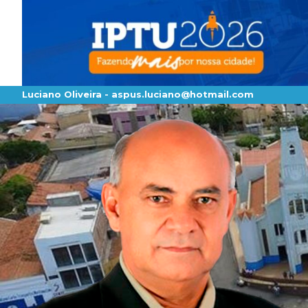
Luciano Oliveira -
aspus.luciano@hotmail.com