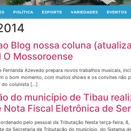
ES
POLÍTICA
ESPORTE
VARIEDADES
EVENTOS
 2014
 ao Blog nossa coluna (atualiz
al O Mossoroense
ernanda Azevedo prepara novos trabalhos musicais, inclu
iz com o bom momento, com muitos shows e os convites não
 do colunista […]
ão do município de Tibau real
Nota Fiscal Eletrônica de Se
rdenado pelo pessoal da Tributação Nesta terça-feira, 8, 
rte da Secretaria de Tributação do município, do Sistema d