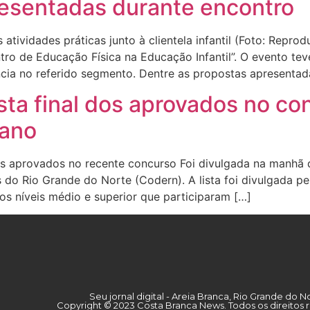
resentadas durante encontro
 atividades práticas junto à clientela infantil (Foto: Repr
tro de Educação Física na Educação Infantil”. O evento tev
cia no referido segmento. Dentre as propostas apresentada
ista final dos aprovados no co
 ano
 aprovados no recente concurso Foi divulgada na manhã des
 Rio Grande do Norte (Codern). A lista foi divulgada pe
os níveis médio e superior que participaram […]
Seu jornal digital - Areia Branca, Rio Grande do N
Copyright © 2023 Costa Branca News. Todos os direitos 