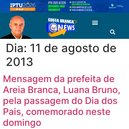
Dia:
11 de agosto de
2013
Mensagem da prefeita de
Areia Branca, Luana Bruno,
pela passagem do Dia dos
Pais, comemorado neste
domingo