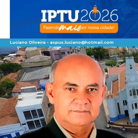
Luciano Oliveira -
aspus.luciano@hotmail.com