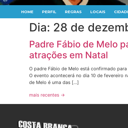
HOME
PERFIL
REGRAS
LOCAIS
CIDAD
Dia:
28 de dezemb
Padre Fábio de Melo p
atrações em Natal
O padre Fábio de Melo está confirmado para p
O evento acontecerá no dia 10 de fevereiro na
de Melo é uma das […]
mais recentes
→